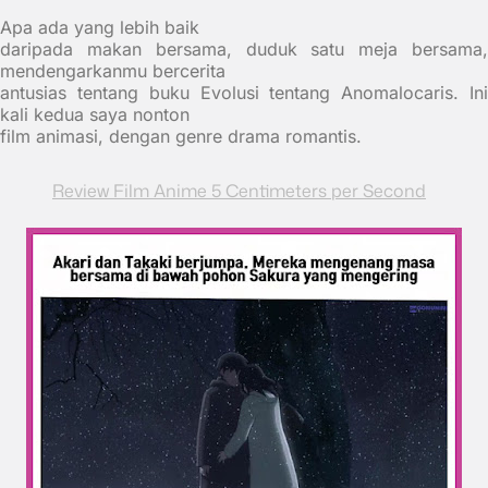
Apa ada yang lebih baik
daripada makan bersama, duduk satu meja bersama,
mendengarkanmu bercerita
antusias tentang buku Evolusi tentang Anomalocaris. Ini
kali kedua saya nonton
film animasi, dengan genre drama romantis.
Review Film Anime 5
Centimeters per Second