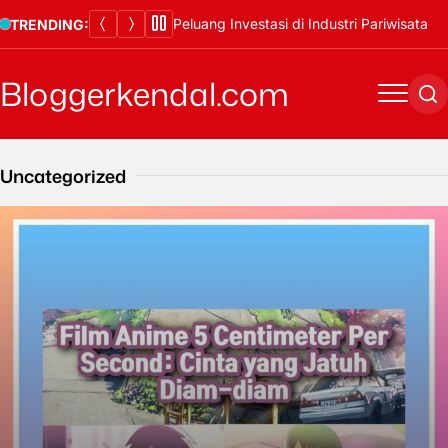
Skip
Peluang Investasi di Industri Pariwisata
TRENDING:
to
content
Bloggerkendal.com
Menu
Se
Uncategorized