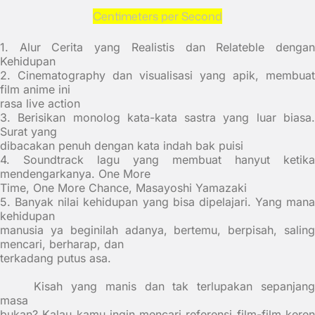
Centimeters per Second
1. Alur Cerita yang Realistis dan Relateble dengan
Kehidupan
2. Cinematography dan visualisasi yang apik, membuat
film anime ini
rasa live action
3. Berisikan monolog kata-kata sastra yang luar biasa.
Surat yang
dibacakan penuh dengan kata indah bak puisi
4. Soundtrack lagu yang membuat hanyut ketika
mendengarkanya. One More
Time, One More Chance, Masayoshi Yamazaki
5. Banyak nilai kehidupan yang bisa dipelajari. Yang mana
kehidupan
manusia ya beginilah adanya, bertemu, berpisah, saling
mencari, berharap, dan
terkadang putus asa.
Kisah yang manis dan tak terlupakan sepanjang
masa
bukan? Kalau kamu ingin mencari referensi film-film keren