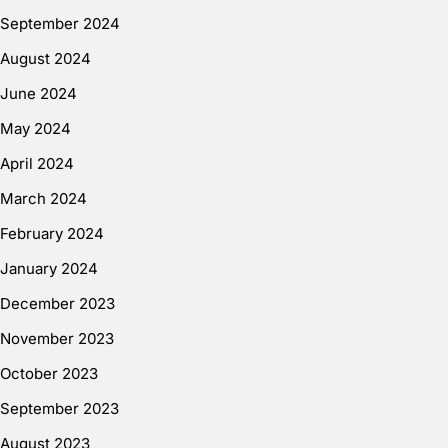
September 2024
August 2024
June 2024
May 2024
April 2024
March 2024
February 2024
January 2024
December 2023
November 2023
October 2023
September 2023
August 2023