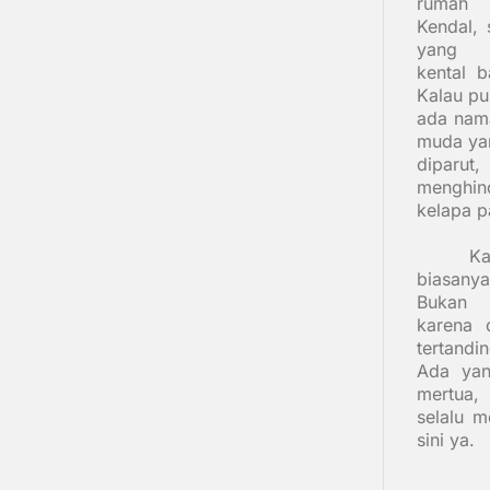
rumah
Kendal, 
yang
kental 
Kalau pu
ada nam
muda ya
diparut
menghin
kelapa p
Ka
biasanya
Bukan
karena 
tertandin
Ada yan
mertua,
selalu 
sini ya.