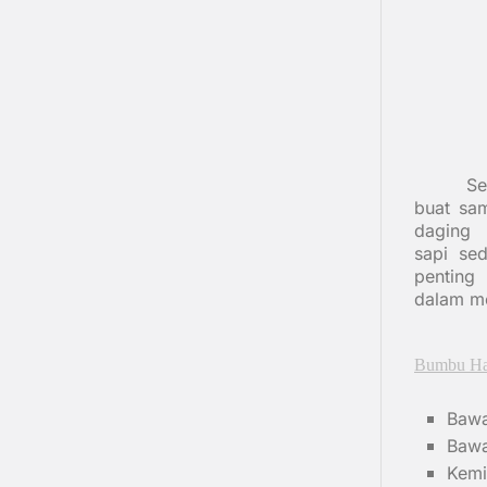
Se
buat sa
daging
sapi sed
penting
dalam me
Bumbu Ha
Baw
Bawa
Kemi