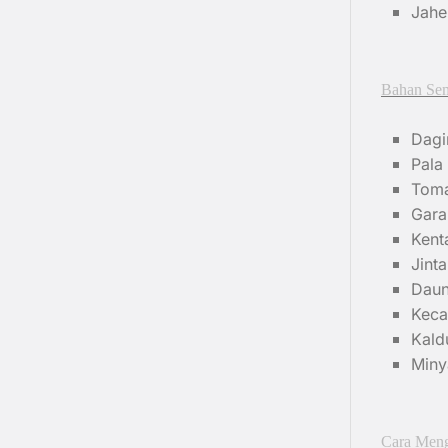
Jahe
Bahan Se
Dagi
Pala
Tom
Gar
Kent
Jint
Daun
Kec
Kald
Miny
Cara Men