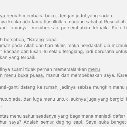
ya pernah membaca buku, dengan judul yang sudah
tinya ketika ada tamu Rasullullah maupun sahabat Rosulullah 
kan tamunya, memberikan persembahan terbaik. Kalo h
ah bersabda,
“Barang siapa
iman pada Allah dan hari akhir, maka hendaklah dia memul
”
Bacaan dan kisah itu selalu terngiang, jadi berusaha untu
an yang terbaik.
linya suami tidak pernah memersalahkan
menu
an menu buka puasa
, manut dan membebaskan saya. Kar
anti-ganti datang ke rumah, jadinya sebisa mungkin men
utup ada, dan juga menu untuk lauknya juga yang bergizi 
.
ntas menu sahur seadanya yang bagaimana menjadi
daftar
hur
saya? Adalah semur daging sapi. Saya suka banget 