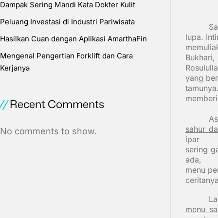
Dampak Sering Mandi Kata Dokter Kulit
Peluang Investasi di Industri Pariwisata
Sa
lupa. In
Hasilkan Cuan dengan Aplikasi AmarthaFin
memulia
Mengenal Pengertian Forklift dan Cara
Bukhari,
Rosulull
Kerjanya
yang ber
tamunya.
memberik
Recent Comments
As
sahur d
No comments to show.
ipar
sering g
ada,
menu pen
ceritanya
La
menu sa