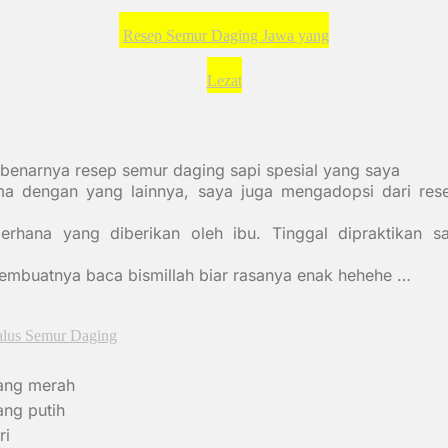
Resep Semur Daging Jawa yang
Lezat
benarnya resep semur daging sapi spesial yang saya
ma dengan yang lainnya, saya juga mengadopsi dari res
erhana yang diberikan oleh ibu. Tinggal dipraktikan s
mbuatnya baca bismillah biar rasanya enak
hehehe …
lus Semur Daging
ang merah
ng putih
ri