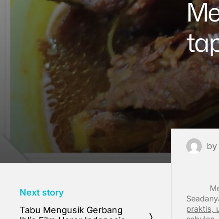
Me
tap
b
Me
Next story
Seadanya
praktis, 
Tabu Mengusik Gerbang