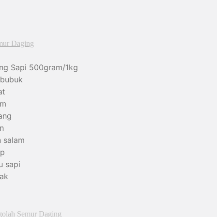
mur Daging
ng Sapi 500gram/1kg
 bubuk
at
am
ang
an
 salam
ap
u sapi
ak
golah Semur Daging