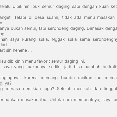
selalu dibikinin ibuk semur daging sapi dengan kuah ke
banget. Tetapi di desa suami, tidak ada menu masakan t
n
anya bukan semur, tapi serondeng daging. Dimasak denga
ng
, nah saya kurang suka. Nggak suka sama serondengn
dari
art sih
hehehe …
lau dibikinin menu favorit semur daging ini,
 saya yang makannya sedikit jadi bisa nambah berkali-
dagingnya, karena memang bumbu racikan ibu mema
gi ya?
g merasa demikian juga? Setelah menikah dan tingga
merindukan masakan ibu. Untuk cara membuatnya, saya bo