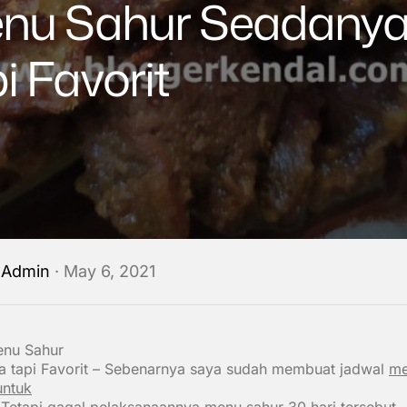
nu Sahur Seadany
i Favorit
y
Admin
· May 6, 2021
nu Sahur
 tapi Favorit
– Sebenarnya saya sudah membuat jadwal
me
untuk