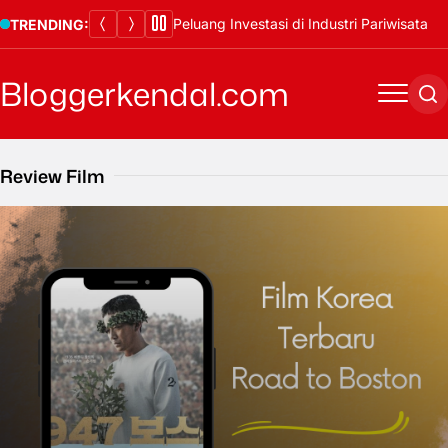
Skip
Peluang Investasi di Industri Pariwisata
TRENDING:
to
content
Bloggerkendal.com
Menu
Se
Review Film