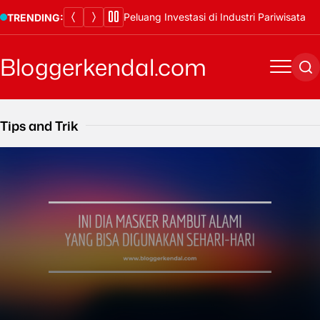
Skip
Peluang Investasi di Industri Pariwisata
TRENDING:
to
content
Bloggerkendal.com
Menu
Se
Tips and Trik