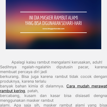
Apalagi kalau rambut mengalami kerusakan, aduh!
Sedihnya ngalah-ngalahin diputusin pacar, karena
membuat percaya diri jadi
berkurang. Bisa juga karena rambut tidak cocok dengan
produknya, karena terlalu
banyak bahan kimia di dalamnya.
Cara mudah merawat
rambut kering
, patah,
bercabang, kusam dan kasar bisa disiasati dengna
menggunakan masker rambut
alami. Apa saja sih, masker rambut alami yang bisa