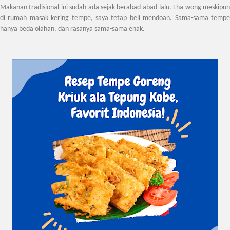
Makanan tradisional ini sudah ada sejak berabad-abad lalu. Lha wong meskipun
di rumah masak kering tempe, saya tetap beli mendoan. Sama-sama tempe
hanya beda olahan, dan rasanya sama-sama enak.