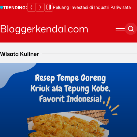
Skip
Peluang Investasi di Industri Pariwisata
TRENDING:
to
content
Bloggerkendal.com
Menu
Se
Wisata Kuliner